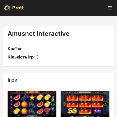
Prott
Amusnet Interactive
Країна
:
Кількість ігр
: 3
Ігри