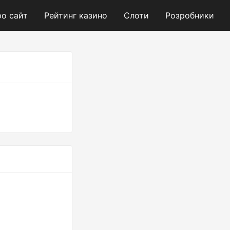
о сайт
Рейтинг казино
Слоти
Розробники