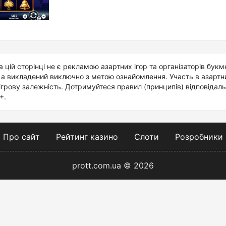
а цій сторінці не є рекламою азартних ігор та організаторів бук
, а викладений виключно з метою ознайомлення. Участь в азартн
ігрову залежність. Дотримуйтеся правил (принципів) відповідальн
+.
Про сайт
Рейтинг казино
Слоти
Розробники
prott.com.ua © 2026