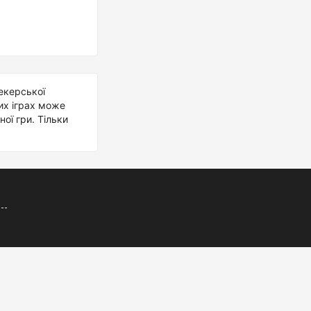
мекерської
их іграх може
ої гри. Тільки