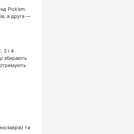
нд Pick’em.
ів, а друга —
 3 і 4
ці збирають
і отримують
инозаврів) та