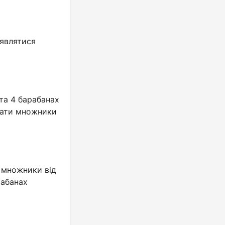
’являтися
 та 4 барабанах
 мати множники
ь множники від
рабанах