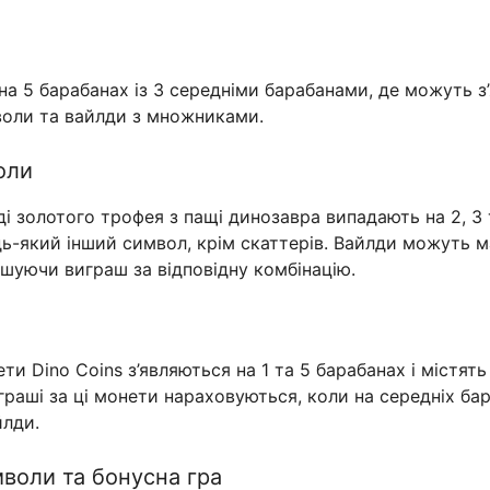
на 5 барабанах із 3 середніми барабанами, де можуть з
воли та вайлди з множниками.
оли
ді золотого трофея з пащі динозавра випадають на 2, 3
дь-який інший символ, крім скаттерів. Вайлди можуть
льшуючи виграш за відповідну комбінацію.
ти Dino Coins з’являються на 1 та 5 барабанах і містят
играші за ці монети нараховуються, коли на середніх ба
йлди.
воли та бонусна гра