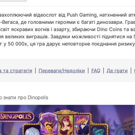
 захоплюючий відеослот від Push Gaming, натхненний 
-Вегаса, де головними героями є багаті динозаври. Гра
віт яскравих вогнів і азарту, збираючи Dino Coins та в
 великих виграшів. Завдяки можливості піднятися на 5 
т у 50 000x, ця гра дарує неповторне поєднання ризику
 та стратегія
Переваги/Недоліки
FAQ
Де грати
о знати про Dinopolis