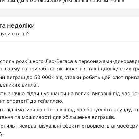
и вайлди з множниками для збільшення виграшів.
та недоліки
нуси є в грі?
 стиль розкішного Лас-Вегаса з персонажами-динозавр
о шарму та приваблює як новачків, так і досвідчених гр
й виграш до 50 000x від ставки робить цей слот прив
 великих виплат.
ть значно підвищує шанси на великі виграші під час бон
т стратегії до геймплею.
ь підніматися на нові рівні під час бонусного раунду, 
тання та можливості для збільшення виграшів.
стиль і яскраві візуальні ефекти створюють атмосферу
у.