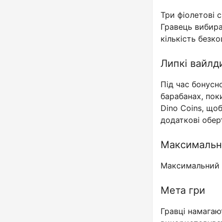
Три фіолетові 
Гравець вибира
кількість безко
Липкі вайлди
Під час бонусно
барабанах, пок
Dino Coins, щоб
додаткові обер
Максимальн
Максимальний п
Мета гри
Гравці намагаю