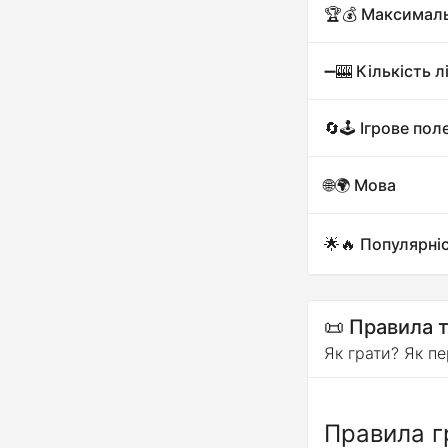
🏆💰 Максимал
➖🎰 Кількість л
🔄🕹️ Ігрове пол
🌐🌍 Мова
🌟🔥 Популярні
📜 Правила т
Як грати? Як пе
Правила гр