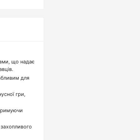
ами, що надає
авців.
абливим для
усної гри,
отримуючи
 захопливого