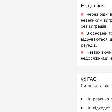
Недоліки:
Через рідкі 
невеликим вигр
без виграшів.
В основній г
відбуваються,
раундів.
Незважаючи 
недосяжними ч
🤔 FAQ
Питання та відп
Чи реально в
Чи підходить