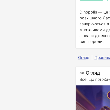
Dinopolis — це
розкішного Лас
занурюються в с
множниками для
зірвати джекпо
винагороди.
Огляд
Правила
👀 Огляд
Все, що потрібн