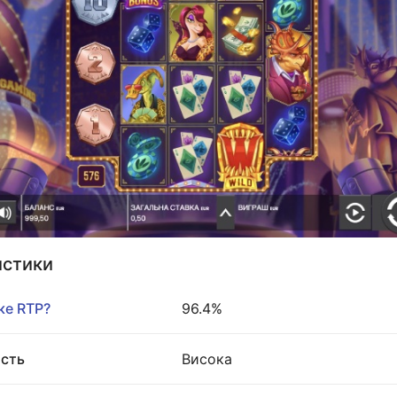
истики
ке RTP?
96.4%
ість
Висока