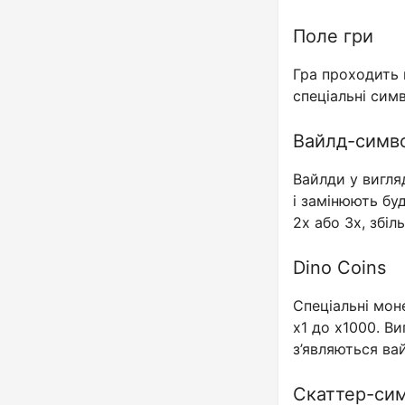
Поле гри
Гра проходить 
спеціальні сим
Вайлд-симв
Вайлди у вигля
і замінюють бу
2x або 3x, збі
Dino Coins
Спеціальні моне
x1 до x1000. В
з’являються ва
Скаттер-сим