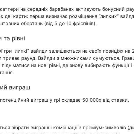
скаттери на середніх барабанах активують бонусний рау
є дві карти: перша визначає розміщення “липких” вайлд
штовних обертань (від 5 до 10 фріспінів).
 та рівні
ї гри “липкі” вайлди залишаються на своїх позиціях на 2,
и триває раунд. Вайлди з множниками сумуються. Грав
 підніматися на нові рівні, де знову вибирають функції 
тання.
ий виграш
отенційний виграш у грі складає 50 000x від ставки.
ться зібрати виграшні комбінації з преміум-символів (д