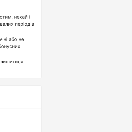
стим, нехай і
валих періодів
чні або не
бонусних
залишитися