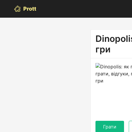
Prott
Dinopoli
гри
Грати