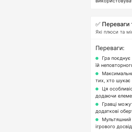
використовуват
✅ Переваги 
Які плюси та мі
Переваги:
Гра поєднує
їй неповторног
Максимальни
тих, хто шукає
Ця особливіс
додаючи елемен
Гравці можут
додаткові обер
Мультяшний 
ігрового досвід