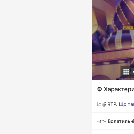
⚙️ Характер
📈💰 RTP.
Що та
🎢📉 Волатильн