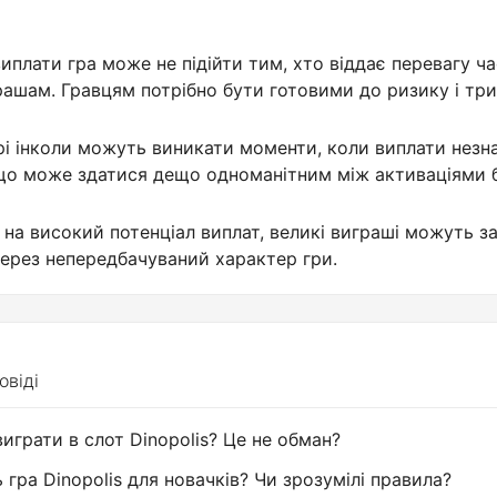
виплати гра може не підійти тим, хто віддає перевагу ча
ашам. Гравцям потрібно бути готовими до ризику і три
рі інколи можуть виникати моменти, коли виплати незна
 що може здатися дещо одноманітним між активаціями 
на високий потенціал виплат, великі виграші можуть 
ерез непередбачуваний характер гри.
овіді
играти в слот Dinopolis? Це не обман?
 гра Dinopolis для новачків? Чи зрозумілі правила?