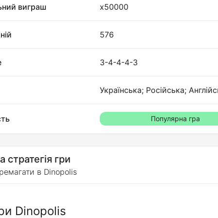
ьний виграш
x50000
іній
576
е
3-4-4-4-3
Українська; Російська; Англійс
сть
Популярна гра
а стратегія гри
ремагати в Dinopolis
и Dinopolis