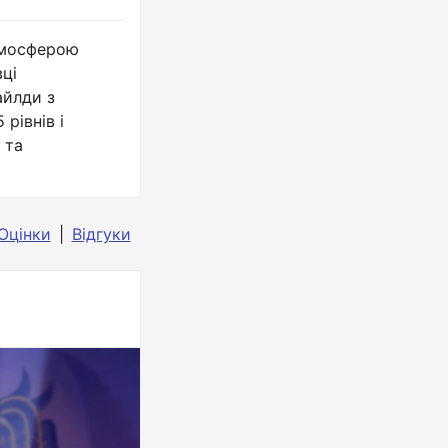
атмосферою
вці
айлди з
рівнів і
 та
Оцінки
Відгуки